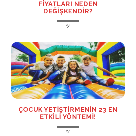
FIYATLARI NEDEN
DEĞIŞKENDIR?
ŞIŞME
ツ
OYUN
PARKI
KIRALAMA
FIYATLARI
NEDEN
DEĞIŞKENDIR?
ÇOCUK YETIŞTIRMENIN 23 EN
ETKILI YÖNTEMI!
ÇOCUK
ツ