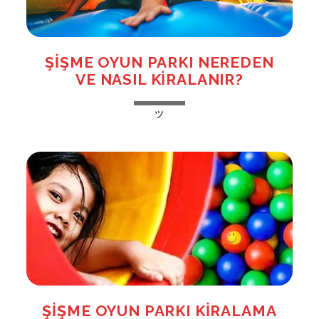
Kiralama
ŞIŞME OYUN PARKI NEREDEN
VE NASIL KIRALANIR?
ŞIŞME
ツ
OYUN
PARKI
NEREDEN
VE
NASIL
KIRALANIR?
ŞIŞME OYUN PARKI KIRALAMA