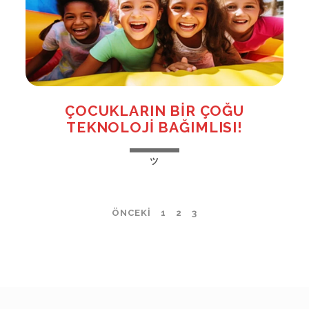
ÇOCUKLARIN BIR ÇOĞU
TEKNOLOJI BAĞIMLISI!
ÇOCUKLARIN
ツ
BIR
ÇOĞU
TEKNOLOJI
YAZI
ÖNCEKI
1
2
3
BAĞIMLISI!
SAYFALAMASI
+