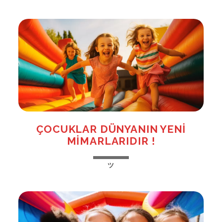
YETIŞTIRMENIN
23
EN
ETKILI
YÖNTEMI!
ÇOCUKLAR DÜNYANIN YENI
MIMARLARIDIR !
ÇOCUKLAR
ツ
DÜNYANIN
YENI
MIMARLARIDIR
!