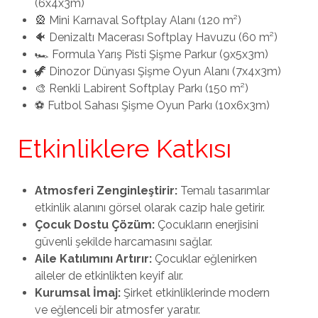
(6x4x3m)
🎡 Mini Karnaval Softplay Alanı (120 m²)
🐠 Denizaltı Macerası Softplay Havuzu (60 m²)
🏎️ Formula Yarış Pisti Şişme Parkur (9x5x3m)
🦖 Dinozor Dünyası Şişme Oyun Alanı (7x4x3m)
🎨 Renkli Labirent Softplay Parkı (150 m²)
⚽ Futbol Sahası Şişme Oyun Parkı (10x6x3m)
Etkinliklere Katkısı
Atmosferi Zenginleştirir:
Temalı tasarımlar
etkinlik alanını görsel olarak cazip hale getirir.
Çocuk Dostu Çözüm:
Çocukların enerjisini
güvenli şekilde harcamasını sağlar.
Aile Katılımını Artırır:
Çocuklar eğlenirken
aileler de etkinlikten keyif alır.
Kurumsal İmaj:
Şirket etkinliklerinde modern
ve eğlenceli bir atmosfer yaratır.